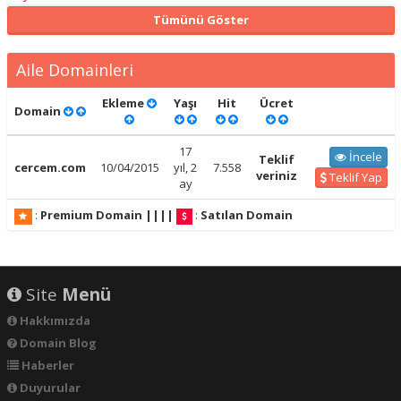
Tümünü Göster
Aile Domainleri
Ekleme
Yaşı
Hit
Ücret
Domain
17
İncele
Teklif
cercem.com
10/04/2015
yıl, 2
7.558
veriniz
Teklif Yap
ay
:
Premium Domain
||||
:
Satılan Domain
Site
Menü
Hakkımızda
Domain Blog
Haberler
Duyurular