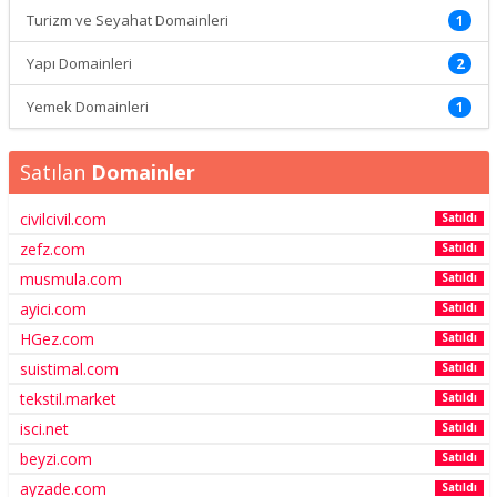
Turizm ve Seyahat Domainleri
1
Yapı Domainleri
2
Yemek Domainleri
1
Satılan
Domainler
civilcivil.com
Satıldı
zefz.com
Satıldı
musmula.com
Satıldı
ayici.com
Satıldı
HGez.com
Satıldı
suistimal.com
Satıldı
tekstil.market
Satıldı
isci.net
Satıldı
beyzi.com
Satıldı
ayzade.com
Satıldı