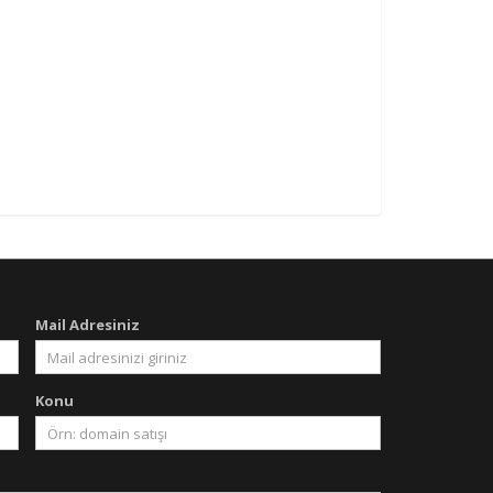
Mail Adresiniz
Konu