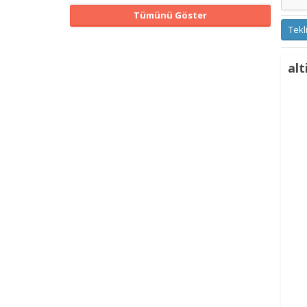
Tümünü Göster
Tekl
al