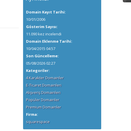
Domain Kayıt Tarihi:
umsal
.com
Yaş: 7 yıl, 1 ay
Alexa : N/A
10/01/2006
Gösterim Sayısı:
11.090 kez incelendi
Domain Eklenme Tarihi:
10/04/2015 04:57
Son Güncelleme:
05/08/2026 02:27
Kategoriler:
4 Karakter Domainler
E-Ticaret Domainleri
Alışveriş Domainleri
Popüler Domainler
Premium Domainler
Firma:
squarespace