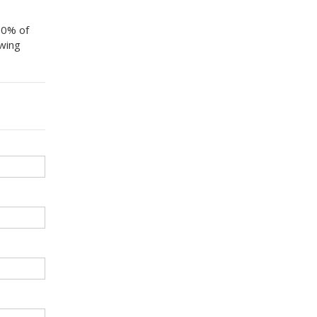
00% of
wing