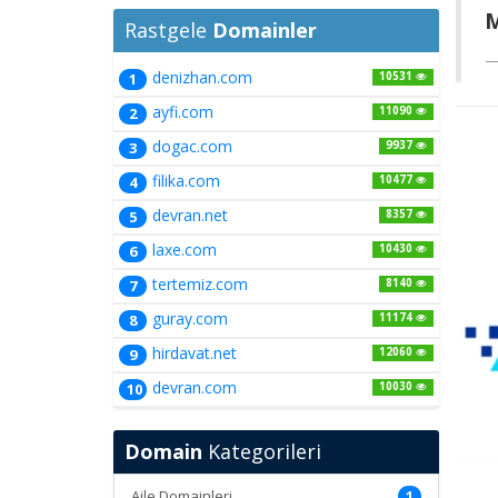
M
Rastgele
Domainler
alkolik
.com
Yaş: 14 yıl, 11 ay
Alexa : N/A
Hafriyat
.com
Yaş: 24 yıl, 2 ay
Alexa : N/A
denizhan.com
10531
1
ayfi.com
11090
2
dogac.com
9937
3
filika.com
10477
4
devran.net
8357
5
laxe.com
10430
6
tertemiz.com
8140
7
guray.com
11174
8
hirdavat.net
12060
9
devran.com
10030
10
Domain
Kategorileri
Aile Domainleri
1