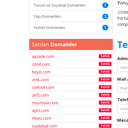
❓Why
Turizm ve Seyahat Domainleri
1
.COM 
Yapı Domainleri
2
Fortu
compa
Yemek Domainleri
1
Te
Satılan
Domainler
ayzade.com
Satıldı
Adını
zorel.com
Satıldı
beyzi.com
Satıldı
Mail 
zrnk.com
Satıldı
civilcivil.com
Satıldı
zefz.com
Satıldı
Tele
musmula.com
Satıldı
ayici.com
Satıldı
HGez.com
Satıldı
Mesaj
suistimal.com
Satıldı